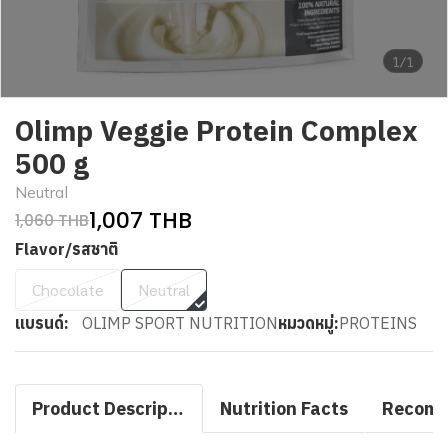
1/1
Olimp Veggie Protein Complex
500 g
Neutral
1,007 THB
1,060 THB
Flavor/รสชาติ
Chocolate
Neutral
แบรนด์:
OLIMP SPORT NUTRITION
หมวดหมู่:
PROTEINS
Product Description
Nutrition Facts