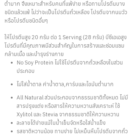
ต่ำมาก จึงเหมาะสำหรับคนที่แพ้ง่าย หรือทานโปรตีนบาง
ชนิดแล้วแพ้ ไม่ว่าจะเป็นโปรตีนถั่วเหลือง โปรตีนจากนมวัว
หรือโปรตีนชนิดอื่นๆ
ให้โปรตีนสูง 20 กรัม ต่อ 1 Serving (28 กรัม) บีซีเอเอสูง
โปรตีนที่มีคุณภาพมีส่วนสำคัญในการสร้างและซ่อมแซม
กล้ามเนื้อ และบำรุงร่างกาย
No Soy Protein ไม่ใช้โปรตีนจากถั่วเหลืองในส่วน
ประกอบ
ไม่ใส่น้ำตาล ค่าน้ำตาล,คาร์บและไขมันต่ำมาก
All Natural ส่วนประกอบจากธรรมชาติทั้งหมด ไม่มี
สารปรุงแต่ง หรือสารให้ความหวานสังเคราะห์ ใช้
Xylitol และ Stevia จากธรรมชาติให้ความหวาน
ละลายได้ง่ายแม้ในน้ำเย็นจัดหรือใส่น้ำแข็ง
รสชาติหวานน้อย ทานง่าย ไม่เหม็นหืนโปรตีนจากถั่ว