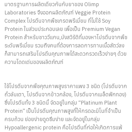
มาตรฐานการผลิตเดียวกันกับยาของ Olimp
Laboratories จึงออกผลิตภัณฑ์ Veggie Protein
Complex โปรตีนจากพืชเกรดพรีเมี่ยม ที่ไม่ใช้ Soy
Protein ในส่วนประกอบเลย เพื่อเป็น Premium Vegan
Protein สำหรับชาววีแกน,มังสวิรัติที่มองหาโปรตีนจากพืช
ระดับพรีเมี่ยม รวมถึงคนที่ต้องการลดการทานเนื้อสัตว์ลง
ก็สามารถเสริมโปรตีนคุณภาพได้สะดวกรวดเร็วง่ายๆ ด้วย
ความโดดเด่นของผลิตภัณฑ์
ใช้โปรตีนจากพืชคุณภาพสูงราคาแพง 3 ชนิด (โปรตีนจาก
ถั่วลันเตา, โปรตีนจากข้าวกล้อง, โปรตีนจากเมล็ดฟักทอง)
ซึ่งโปรตีนทั้ง 3 ชนิดนี้ จัดอยู่ในกลุ่ม “Platinum Plant
Protein” เป็นโปรตีนคุณภาพสูงที่ให้กรดอะมิโนที่จำเป็น
ครบถ้วน ย่อยง่ายดูดซึมง่าย และจัดอยู่ในกลุ่ม
Hypoallergenic protein คือโปรตีนที่ก่อให้เกิดการแพ้