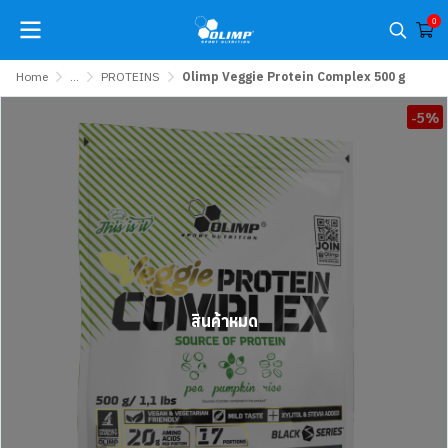
0
Home
...
PROTEINS
Olimp Veggie Protein Complex 500 g
-5%
สินค้าหมด