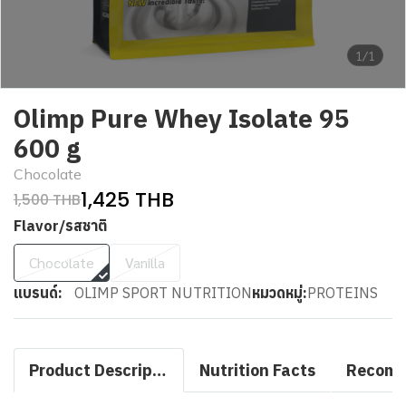
1/1
Olimp Pure Whey Isolate 95
600 g
Chocolate
1,425 THB
1,500 THB
Flavor/รสชาติ
Chocolate
Vanilla
แบรนด์:
OLIMP SPORT NUTRITION
หมวดหมู่:
PROTEINS
Product Description
Nutrition Facts