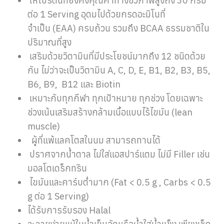
ให้โปรตีนที่ยังคงคุณค่าทางชีวภาพสูงถึง 30 กรัม
ต่อ 1 Serving อุดมไปด้วยกรดอะมิโนที่
จำเป็น (EAA) ครบถ้วน รวมถึง BCAA ธรรมชาติใน
ปริมาณที่สูง
เสริมด้วยวิตามินที่มีประโยชน์มากถึง 12 ชนิดด้วย
กัน ไม่ว่าจะเป็นวิตามิน A, C, D, E, B1, B2, B3, B5,
B6, B9, B12 และ Biotin
เหมาะกับทุกกีฬา ทุกเป้าหมาย ทุกช่วง โดยเฉพาะ
ช่วงเน้นเสริมสร้างกล้ามเนื้อแบบไร้ไขมัน (lean
muscle)
ผู้ที่แพ้แลคโตสในนม สามารถทานได้
ปราศจากน้ำตาล ไม่ใส่แอสปาร์แตม ไม่มี Filler เช่น
มอลโตเดร็กทริน
ไขมันและคาร์บต่ำมาก (Fat < 0.5 g , Carbs < 0.5
g ต่อ 1 Serving)
ได้รับการรับรอง Halal