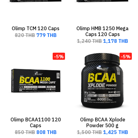
Olimp TCM 120 Caps
Olimp HMB 1250 Mega
Caps 120 Caps
820 THB
779 THB
1,240 THB
1,178 THB
-5%
-5%
Olimp BCAA1100 120
Olimp BCAA Xplode
Caps
Powder 500 g
850 THB
808 THB
1,500 THB
1,425 THB