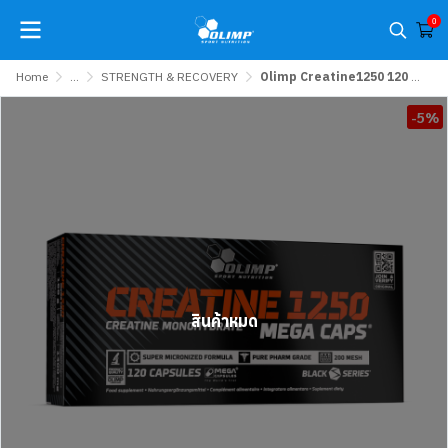
0
Home
...
STRENGTH & RECOVERY
Olimp Creatine1250 120 Caps
-5%
สินค้าหมด