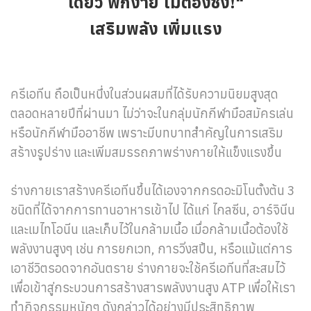
เดียว พกง่าย ไม่ต้องชง!"
เสริมพลัง เพิ่มแรง
ครีเอทีน ถือเป็นหนึ่งในส่วนผสมที่ได้รับความนิยมสูงสุด
ตลอดหลายปีที่ผ่านมา ไม่ว่าจะในกลุ่มนักกีฬามือสมัครเล่น
หรือนักกีฬามืออาชีพ เพราะมีบทบาทสำคัญในการเสริม
สร้างรูปร่าง และเพิ่มสมรรถภาพร่างกายให้แข็งแรงขึ้น
ร่างกายเราสร้างครีเอทีนขึ้นได้เองจากกรดอะมิโนตั้งต้น 3
ชนิดที่ได้จากการทานอาหารเข้าไป ได้แก่ ไกลซีน, อาร์จินีน
และเมไทโอนีน และเก็บไว้ในกล้ามเนื้อ เมื่อกล้ามเนื้อต้องใช้
พลังงานสูงๆ เช่น การยกเวท, การวิ่งสปิ้น, หรือแม้แต่การ
เอาชีวิตรอดจากอันตราย ร่างกายจะใช้ครีเอทีนที่สะสมไว้
เพื่อเข้าสู่กระบวนการสร้างสารพลังงานสูง ATP เพื่อให้เรา
ทำกิจกรรมหนักๆ ดังกล่าวได้อย่างมีประสิทธิภาพ