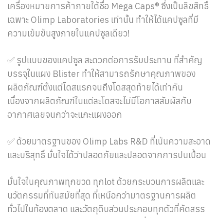
เครื่องหมายการค้าภายใต้ชื่อ Mega Caps® ซึ่งเป็นลิขสิทธิ์
เฉพาะ Olimp Laboratories เท่านั้น ทำให้ได้แคปซูลที่มี
ความเข้มข้นสูงภายในแคปซูลเดียว!
✅ รูปแบบของแคปซูล สะดวกต่อการรับประทาน ที่สำคัญ
บรรจุในแผง Blister ทำให้สามารถรักษาคุณภาพของ
ผลิตภัณฑ์ตั้งแต่โดสแรกจนถึงโดสสุดท้ายได้เท่ากัน
เนื่องจากผลิตภัณฑ์ในแต่ละโดสจะไม่มีโอกาสสัมผัสกับ
อากาศเลยจนกว่าจะแกะแผงออก
✅ ด้วยมาตรฐานของ Olimp Labs R&D ที่เน้นความสะอาด
และบริสุทธิ์ มั่นใจได้ว่าปลอดภัยและปลอดจากการปนเปื้อน
มั่นใจในคุณภาพทุกขวด ทุกlot ด้วยกระบวนการผลิตและ
นวัตกรรมที่ทันสมัยที่สุด ที่เหนือกว่ามาตรฐานการผลิต
ทั่วไปในท้องตลาด และวัตถุดิบส่วนประกอบทุกตัวที่คัดสรร