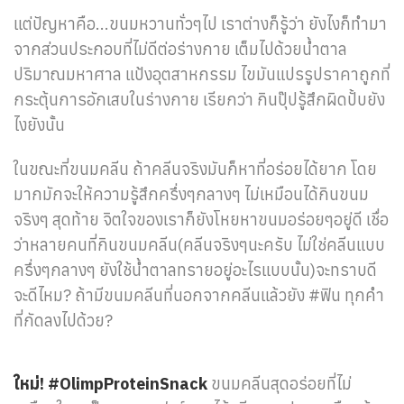
แต่ปัญหาคือ...ขนมหวานทั่วๆไป เราต่างก็รู้ว่า ยังไงก็ทำมา
จากส่วนประกอบที่ไม่ดีต่อร่างกาย เต็มไปด้วยน้ำตาล
ปริมาณมหาศาล แป้งอุตสาหกรรม ไขมันแปรรูปราคาถูกที่
กระตุ้นการอักเสบในร่างกาย เรียกว่า กินปุ๊ปรู้สึกผิดปั้บยัง
ไงยังนั้น
ในขณะที่ขนมคลีน ถ้าคลีนจริงมันก็หาที่อร่อยได้ยาก โดย
มากมักจะให้ความรู้สึกครึ่งๆกลางๆ ไม่เหมือนได้กินขนม
จริงๆ สุดท้าย จิตใจของเราก็ยังโหยหาขนมอร่อยๆอยู่ดี เชื่อ
ว่าหลายคนที่กินขนมคลีน(คลีนจริงๆนะครับ ไม่ใช่คลีนแบบ
ครึ่งๆกลางๆ ยังใช้น้ำตาลทรายอยู่อะไรแบบนั้น)จะทราบดี
จะดีไหม? ถ้ามีขนมคลีนที่นอกจากคลีนแล้วยัง #ฟิน ทุกคำ
ที่กัดลงไปด้วย?
ใหม่! #OlimpProteinSnack
ขนมคลีนสุดอร่อยที่ไม่