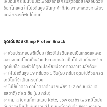
เหมือนใคร เป็นขนมเวเฟอร์สอดไส้ครีมสุดอร่อย เคลือบด้วย
ช็อกโกแลต ให้โปรตีนสูง ฟินทุกคำที่กัด พกพาสะดวก เพียง
แค่ฉีกซองก็ฟินได้ทันที
จุดเด่นของ Olimp Protein Snack
✅ ส่วนประกอบพรีเมี่ยม ใช้เวย์โปรตีนคอนเซ็นเทรตและคอ
ลลาเจนเปปไทด์เป็นส่วนประกอบหลัก เป็นโปรตีนที่ย่อยง่าย
ดูดซึมเร็ว และยังได้คุณประโยชน์จากคอลลาเจนอีกด้วย
✅ ให้โปรตีนสูง 19 กรัมต่อ 1 ชิ้น(60 กรัม) อุดมไปด้วยกรด
อะมิโนที่จำเป็นครบถ้วน
✅ ไม่ใช้น้ำตาล ค่าน้ำตาลต่ำมากเพียง 1-2 กรัม(แล้วแต่
รสชาติ) ต่อ 1 ชิ้น (60 กรัม)
✅ เหมาะกับคนที่ทานแบบ Keto, Low carbs เพราะมีไขมัน
อิ่มตัวสูง ไม่มีไขมันทรานส์ ในขณะที่คาร์บต่ำ ซึ่งร่างกายจะ