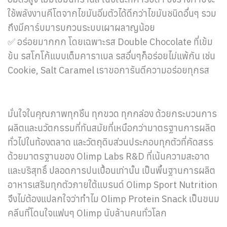
ใช้พลังงานคีโตจากไขมันอิ่มตัวได้ดีกว่าไขมันชนิดอื่นๆ รวม
ถึงมีคาร์บมารบกวนระบบเผาผลาญน้อย
✅ อร่อยมากกก โดยเฉพาะรส Double Chocolate ที่เข้ม
ข้น รสโกโก้แบบเต็มคาราเบล รสอื่นๆก็อร่อยไม่แพ้กัน เช่น
Cookie, Salt Caramel เราขอการันตีความอร่อยทุกรส
มั่นใจในคุณภาพทุกชิ้น ทุกขวด ทุกกล่อง ด้วยกระบวนการ
ผลิตและนวัตกรรมที่ทันสมัยที่เหนือกว่ามาตรฐานการผลิต
ทั่วไปในท้องตลาด และวัตถุดิบส่วนประกอบทุกตัวที่คัดสรร
ด้วยมาตรฐานของ Olimp Labs R&D ที่เน้นความสะอาด
และบริสุทธิ์ ปลอดการปนเปื้อนเท่านั้น เป็นพื้นฐานการผลิต
อาหารเสริมทุกตัวภายใต้แบรนด์ Olimp Sport Nutrition
จึงไม่ต้องแปลกใจว่าทำไม Olimp Protein Snack เป็นขนม
คลีนที่โดนใจแฟนๆ Olimp นับล้านคนทั่วโลก