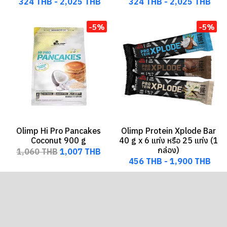
324 THB
-
2,025 THB
324 THB
-
2,025 THB
-5%
-5%
Olimp Hi Pro Pancakes
Olimp Protein Xplode Bar
Coconut 900 g
40 g x 6 แท่ง หรือ 25 แท่ง (1
กล่อง)
1,060 THB
1,007 THB
456 THB
-
1,900 THB