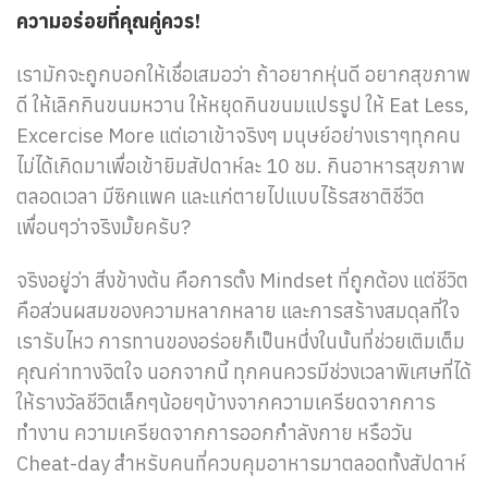
ความอร่อยที่คุณคู่ควร!
เรามักจะถูกบอกให้เชื่อเสมอว่า ถ้าอยากหุ่นดี อยากสุขภาพ
ดี ให้เลิกกินขนมหวาน ให้หยุดกินขนมแปรรูป ให้ Eat Less,
Excercise More แต่เอาเข้าจริงๆ มนุษย์อย่างเราๆทุกคน
ไม่ได้เกิดมาเพื่อเข้ายิมสัปดาห์ละ 10 ชม. กินอาหารสุขภาพ
ตลอดเวลา มีซิกแพค และแก่ตายไปแบบไร้รสชาติชีวิต
เพื่อนๆว่าจริงมั้ยครับ?
จริงอยู่ว่า สิ่งข้างต้น คือการตั้ง Mindset ที่ถูกต้อง แต่ชีวิต
คือส่วนผสมของความหลากหลาย และการสร้างสมดุลที่ใจ
เรารับไหว การทานของอร่อยก็เป็นหนึ่งในนั้นที่ช่วยเติมเต็ม
คุณค่าทางจิตใจ นอกจากนี้ ทุกคนควรมีช่วงเวลาพิเศษที่ได้
ให้รางวัลชีวิตเล็กๆน้อยๆบ้างจากความเครียดจากการ
ทำงาน ความเครียดจากการออกกำลังกาย หรือวัน
Cheat-day สำหรับคนที่ควบคุมอาหารมาตลอดทั้งสัปดาห์