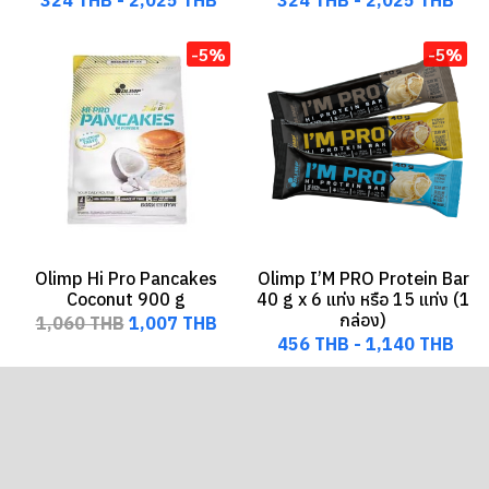
324 THB
-
2,025 THB
324 THB
-
2,025 THB
-5%
-5%
Olimp Hi Pro Pancakes
Olimp I’M PRO Protein Bar
Coconut 900 g
40 g x 6 แท่ง หรือ 15 แท่ง (1
กล่อง)
1,060 THB
1,007 THB
456 THB
-
1,140 THB