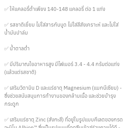
✅ ให้แคลอรี่ต่ำเพียง 140-148 แคลอรี่ ต่อ 1 แท่ง
✅ รสชาติเยี่ยม ไม่ใส่สารกันบูด ไม่ใส่สีสังเคราะห์ และไม่ใส่
น้ำมันปาล์ม
✅ น้ำตาลต่ำ
✅ มีปริมาณใยอาหารสูง มีไฟเบอร์ 3.4 - 4.4 กรัมต่อแท่ง
(แล้วแต่รสชาติ)
✅ เสริมวิตามิน D และแร่ธาตุ Magnesium (แมกนีเซียม) -
ซึ่งช่วยสนับสนุนการทำงานของกล้ามเนื้อ และช่วยบำรุง
กระดูก
✅ เสริมแร่ธาตุ Zinc (สังกะสี) ที่อยู่ในรูปแบบคีเลตของกรด
อะมิโน Albion™ ซึ่งเป็นรูปแบบที่ดูดซึมเข้าสู่ร่างกายได้ดี -