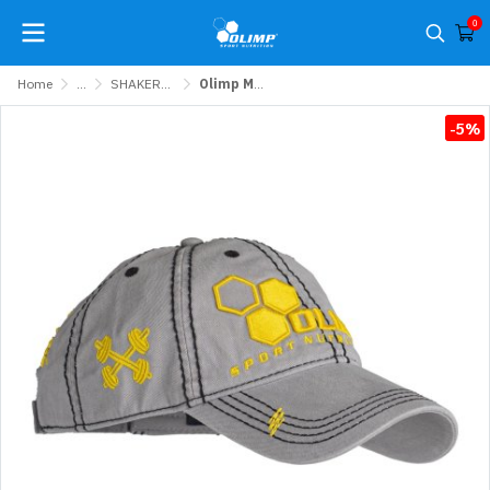
0
Home
...
SHAKERS, CAPS, GLOVES & ACCESSORIES
Olimp Men's Hat Team Olimp Universal size Grey
-5%