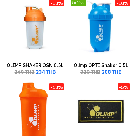
-10%
-10%
สินค้าใหม่
OLIMP SHAKER OSN 0.5L
Olimp OPTI Shaker 0.5L
260 THB
234 THB
320 THB
288 THB
-10%
-5%