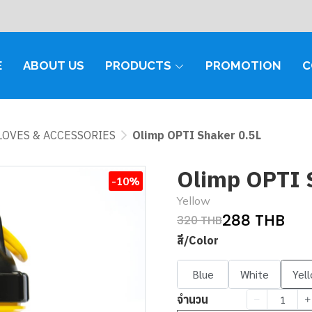
E
ABOUT US
PRODUCTS
PROMOTION
C
GLOVES & ACCESSORIES
Olimp OPTI Shaker 0.5L
Olimp OPTI 
-10%
Yellow
288 THB
320 THB
สี/Color
Blue
White
Yel
จำนวน