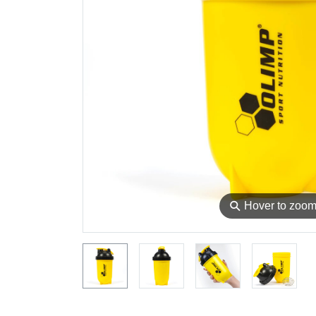
⚲
Hover to zoo