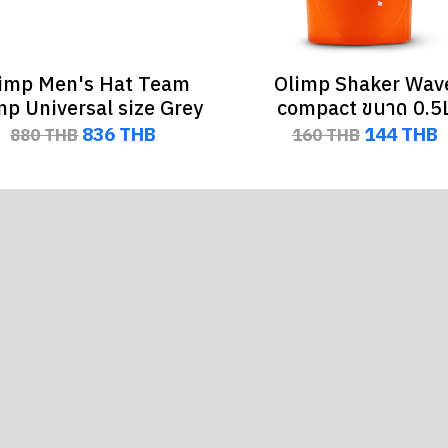
imp Men's Hat Team
Olimp Shaker Wav
mp Universal size Grey
compact ขนาด 0.5
836 THB
144 THB
880 THB
160 THB