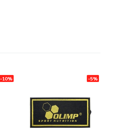
-10%
-5%